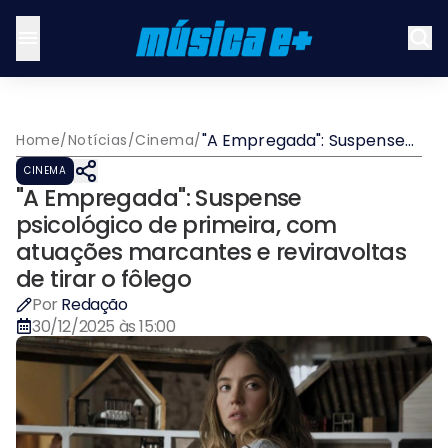
"A Empregada": Suspense
Home
/
Notícias
/
Cinema
/
psicológico de primeira,
CINEMA
com atuações marcantes
"A Empregada": Suspense
e reviravoltas de tirar o
fôlego
psicológico de primeira, com
atuações marcantes e reviravoltas
de tirar o fôlego
Por
Redação
30/12/2025 às 15:00