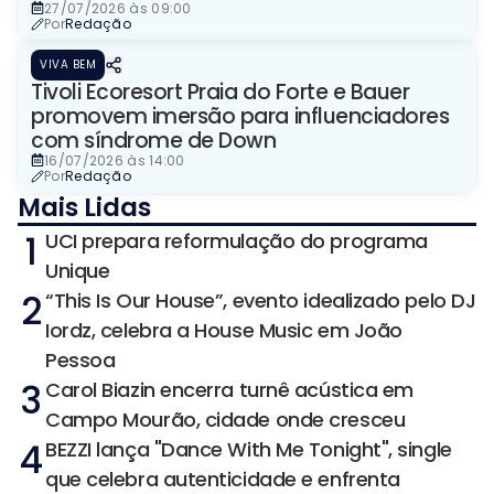
27/07/2026 às 09:00
Por
Redação
VIVA BEM
Tivoli Ecoresort Praia do Forte e Bauer
promovem imersão para influenciadores
com síndrome de Down
16/07/2026 às 14:00
Por
Redação
Mais Lidas
1
UCI prepara reformulação do programa
Unique
2
“This Is Our House”, evento idealizado pelo DJ
Iordz, celebra a House Music em João
Pessoa
3
Carol Biazin encerra turnê acústica em
Campo Mourão, cidade onde cresceu
4
BEZZI lança "Dance With Me Tonight", single
que celebra autenticidade e enfrenta