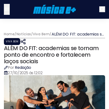
ALÉM DO FIT: academias se
Home
/
Notícias
/
Viva Bem
/
tornam ponto de encontro
VIVA BEM
e fortalecem laços sociais
ALÉM DO FIT: academias se tornam
ponto de encontro e fortalecem
laços sociais
Por
Redação
27/10/2025 às 12:02