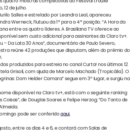
quatro mostras competitivas do Festival trouxe
 12 de julho.
Murilo Salles e estrelado por Leandra Leal, apareceu
dra Werneck, flutuou da 1ª para a 4ª posição. “A Hora da
na entre os quatro líderes. A Brasiliana TV oferece ao
onível sem custo adicional para assinantes da Claro tv+.
u – Da Lata 30 Anos”, documentário de Paulo Severo,
 mostra reúne 42 produções que disputam, além do prêmio do
.
os produzidos para estreia no canal Curta! nos últimos 12
Stela Grisoli, com ajuda de Marcelo Machado (Tropicália). O
regrinas: Dom Helder Camara” segue em 3º lugar, e surgiu na
me disponível na Claro tv+, está com o seguinte ranking
s Coisas”, de Douglas Soares e Felipe Herzog; “Do Tanto de
 Almeida.
domingo pode ser conferido
aqui.
sto, entre os dias 4 e 6, e contará com Salas de