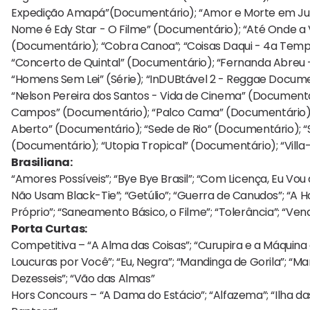
Expedição Amapá”(Documentário); “Amor e Morte em Jul
Nome é Edy Star - O Filme” (Documentário); “Até Onde a V
(Documentário); “Cobra Canoa”; “Coisas Daqui - 4a Tempo
“Concerto de Quintal” (Documentário); “Fernanda Abreu 
“Homens Sem Lei” (Série); “InDUBtável 2 - Reggae Docum
“Nelson Pereira dos Santos - Vida de Cinema” (Documentár
Campos” (Documentário); “Palco Cama” (Documentário);
Aberto” (Documentário); “Sede de Rio” (Documentário); 
(Documentário); “Utopia Tropical” (Documentário); “Vill
Brasiliana:
“Amores Possíveis”; “Bye Bye Brasil”; “Com Licença, Eu Vou 
Não Usam Black-Tie”; “Getúlio”; “Guerra de Canudos”; “A 
Próprio”; “Saneamento Básico, o Filme”; “Tolerância”; “Ven
Porta Curtas:
Competitiva – “A Alma das Coisas”; “Curupira e a Máquina
Loucuras por Você”; “Eu, Negra”; “Mandinga de Gorila”; “
Dezesseis”; “Vão das Almas”
Hors Concours – “A Dama do Estácio”; “Alfazema”; “Ilha das