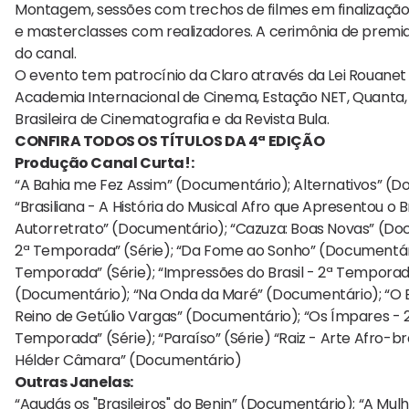
Montagem, sessões com trechos de filmes em finalização
e masterclasses com realizadores. A cerimônia de premi
do canal.
O evento tem patrocínio da Claro através da Lei Rouanet de
Academia Internacional de Cinema, Estação NET, Quanta, 
Brasileira de Cinematografia e da Revista Bula.
CONFIRA TODOS OS TÍTULOS DA 4ª EDIÇÃO
Produção Canal Curta!:
“A Bahia me Fez Assim” (Documentário); Alternativos” (
“Brasiliana - A História do Musical Afro que Apresentou o
Autorretrato” (Documentário); “Cazuza: Boas Novas” (Doc
2ª Temporada” (Série); “Da Fome ao Sonho” (Documentári
Temporada” (Série); “Impressões do Brasil - 2ª Temporad
(Documentário); “Na Onda da Maré” (Documentário); “O Br
Reino de Getúlio Vargas” (Documentário); “Os Ímpares -
Temporada” (Série); “Paraíso” (Série) “Raiz - Arte Afro-b
Hélder Câmara” (Documentário)
Outras Janelas:
“Agudás os "Brasileiros" do Benin” (Documentário); “A M