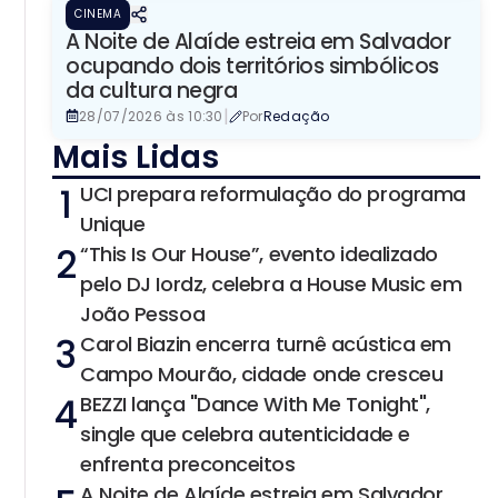
CINEMA
A Noite de Alaíde estreia em Salvador
ocupando dois territórios simbólicos
da cultura negra
|
28/07/2026 às 10:30
Por
Redação
Mais Lidas
1
UCI prepara reformulação do programa
Unique
2
“This Is Our House”, evento idealizado
pelo DJ Iordz, celebra a House Music em
João Pessoa
3
Carol Biazin encerra turnê acústica em
Campo Mourão, cidade onde cresceu
4
BEZZI lança "Dance With Me Tonight",
single que celebra autenticidade e
enfrenta preconceitos
A Noite de Alaíde estreia em Salvador