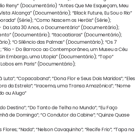
io Reny” (Documentário) “Antes Que Me Esqueçam, Meu
ista Alcança” (Documentário); “Black Future, Eu Sou o Rio”
rada” (Série); “Como Nascem os Heróis” (Série);
- Da Lata 30 Anos, o Documentário” (Documentário);
ento” (Documentário); “Itacoatiaras” (Documentário);
io); “O Silêncio das Palmas” (Documentário); “Os 7
 “Rio - Do Barroco ao Contemporâneo, um Museu a Céu
“Sin Embargo, uma Utopia” (Documentário); “Topo”
a-Lobos em Paris” (Documentário);
à Luta”; “Copacabana”; “Dona Flor e Seus Dois Maridos”; “Eles
Hora da Estrela”; “Iracema, uma Transa Amazônica”; “Nome
do ou Alugo”
 do Destino”; “Do Tanto de Telha no Mundo”; “Eu Faço
Manhã de Domingo”; “O Condutor da Cabine”; “Quinze Quase
 Flores; “Nada”; “Nelson Cavaquinho”; “Recife Frio”; “Tapa na