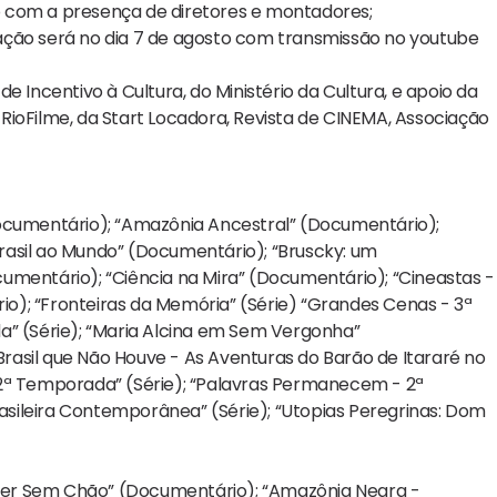
 com a presença de diretores e montadores;
ação será no dia 7 de agosto com transmissão no youtube
 Incentivo à Cultura, do Ministério da Cultura, e apoio da
RioFilme, da Start Locadora, Revista de CINEMA, Associação
Documentário); “Amazônia Ancestral” (Documentário);
 Brasil ao Mundo” (Documentário); “Bruscky: um
umentário); “Ciência na Mira” (Documentário); “Cineastas -
o); “Fronteiras da Memória” (Série) “Grandes Cenas - 3ª
a” (Série); “Maria Alcina em Sem Vergonha”
asil que Não Houve - As Aventuras do Barão de Itararé no
 2ª Temporada” (Série); “Palavras Permanecem - 2ª
rasileira Contemporânea” (Série); “Utopias Peregrinas: Dom
ulher Sem Chão” (Documentário); “Amazônia Negra -