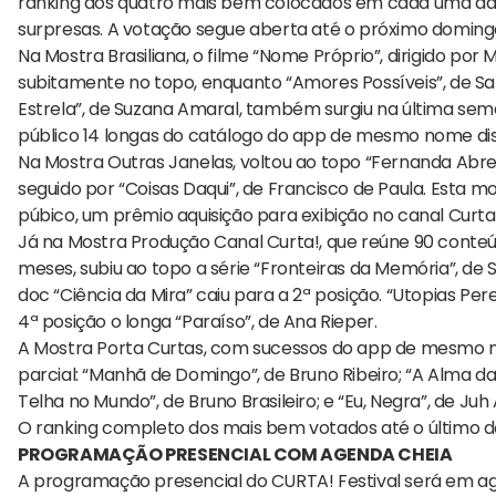
ranking dos quatro mais bem colocados em cada uma das 
surpresas. A votação segue aberta até o próximo domingo,
Na Mostra Brasiliana, o filme “Nome Próprio”, dirigido por 
subitamente no topo, enquanto “Amores Possíveis”, de San
Estrela”, de Suzana Amaral, também surgiu na última sema
público 14 longas do catálogo do app de mesmo nome disp
Na Mostra Outras Janelas, voltou ao topo “Fernanda Abre
seguido por “Coisas Daqui”, de Francisco de Paula. Esta
púbico, um prêmio aquisição para exibição no canal Curta!
Já na Mostra Produção Canal Curta!, que reúne 90 conteúd
meses, subiu ao topo a série “Fronteiras da Memória”, de 
doc “Ciência da Mira” caiu para a 2ª posição. “Utopias Pe
4ª posição o longa “Paraíso”, de Ana Rieper.
A Mostra Porta Curtas, com sucessos do app de mesmo no
parcial: “Manhã de Domingo”, de Bruno Ribeiro; “A Alma da
Telha no Mundo”, de Bruno Brasileiro; e “Eu, Negra”, de Juh
O ranking completo dos mais bem votados até o último 
PROGRAMAÇÃO PRESENCIAL COM AGENDA CHEIA
A programação presencial do CURTA! Festival será em ago