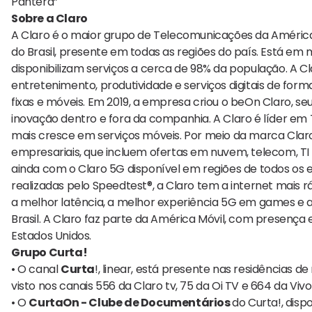
Pantera”
Sobre a Claro
A Claro é o maior grupo de Telecomunicações da América
do Brasil, presente em todas as regiões do país. Está em m
disponibilizam serviços a cerca de 98% da população. A C
entretenimento, produtividade e serviços digitais de fo
fixas e móveis. Em 2019, a empresa criou o beOn Claro, seu
inovação dentro e fora da companhia. A Claro é líder em 
mais cresce em serviços móveis. Por meio da marca Cla
empresariais, que incluem ofertas em nuvem, telecom, TI
ainda com o Claro 5G disponível em regiões de todos os e
realizadas pelo Speedtest®, a Claro tem a internet mais r
a melhor latência, a melhor experiência 5G em games e 
Brasil. A Claro faz parte da América Móvil, com presenç
Estados Unidos.
Grupo Curta!
• O canal
Curta
!, linear, está presente nas residências 
visto nos canais 556 da Claro tv, 75 da Oi TV e 664 da Vi
• O
CurtaOn - Clube de Documentários
do Curta!, disp