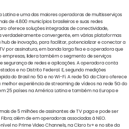
 Latina e uma das maiores operadoras de multisserviços
ais de 4.800 municípios brasileiros e suas redes
laro oferece soluções integradas de conectividade,
rma verdadeiramente convergente, em várias plataformas
 hub de inovação, para facilitar, potencializar e conectar a
TV por assinatura, em banda larga fixa e a operadora que
ro empresas, lidera também o segmento de serviços
 e segurança de redes e aplicações. A operadora conta
stados e no Distrito Federal. E, segundo medições
ápida do Brasil no 5G e no Wi-Fi. A rede 5G da Claro oferece
a melhor experiência de streaming de vídeos na rede 5G do
a em 25 países na América Latina e também na Europa e
de mais de 5 milhões de assinantes de TV paga e pode ser
vo Fibra; além de em operadoras associadas à NEO.
onível no Prime Video Channels, na Claro tv+ e no site da