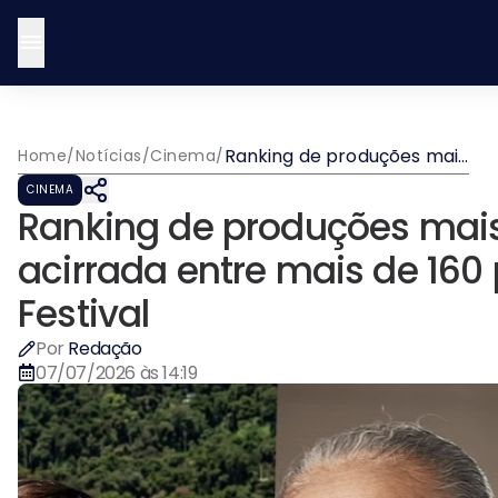
Ranking de produções mais
Home
/
Notícias
/
Cinema
/
assistidas revela disputa
CINEMA
acirrada entre mais de 160
Ranking de produções mais 
produções do CURTA!
Festival
acirrada entre mais de 16
Festival
Por
Redação
07/07/2026 às 14:19