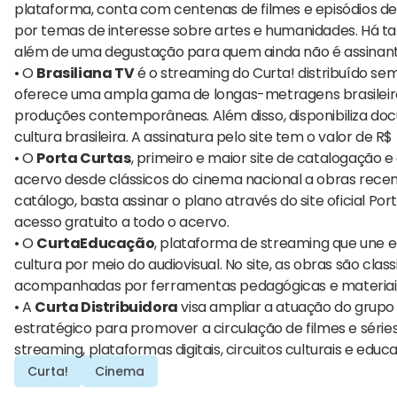
plataforma, conta com centenas de filmes e episódios de
por temas de interesse sobre artes e humanidades. Há tam
além de uma degustação para quem ainda não é assinante 
• O
Brasiliana TV
é o streaming do Curta! distribuído sem
oferece uma ampla gama de longas-metragens brasileiros
produções contemporâneas. Além disso, disponibiliza doc
cultura brasileira. A assinatura pelo site tem o valor de R
• O
Porta Curtas
, primeiro e maior site de catalogação 
acervo desde clássicos do cinema nacional a obras recen
catálogo, basta assinar o plano através do site oficial Po
acesso gratuito a todo o acervo.
• O
CurtaEducação
, plataforma de streaming que une 
cultura por meio do audiovisual. No site, as obras são class
acompanhadas por ferramentas pedagógicas e materiai
• A
Curta Distribuidora
visa ampliar a atuação do grupo 
estratégico para promover a circulação de filmes e séries
streaming, plataformas digitais, circuitos culturais e educa
Curta!
Cinema